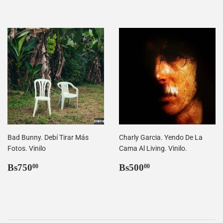
habitual
Bad Bunny. Debí Tirar Más
Charly Garcia. Yendo De La
Fotos. Vinilo
Cama Al Living. Vinilo.
Precio
Bs750,00
Precio
Bs500,00
Bs750
Bs500
00
00
habitual
habitual