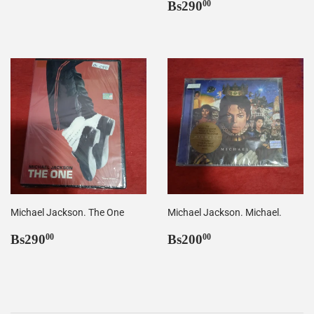
habitual
Precio
Bs290,00
Bs290
00
habitual
Michael Jackson. The One
Michael Jackson. Michael.
Precio
Bs290,00
Precio
Bs200,00
Bs290
Bs200
00
00
habitual
habitual