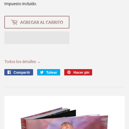
Impuesto incluido.
AGREGAR AL CARRITO
Todos los detalles →
Compartir
Compartir
Tuitear
Tuitear
Hacer pin
Pinear
en
en
en
Facebook
Twitter
Pinterest