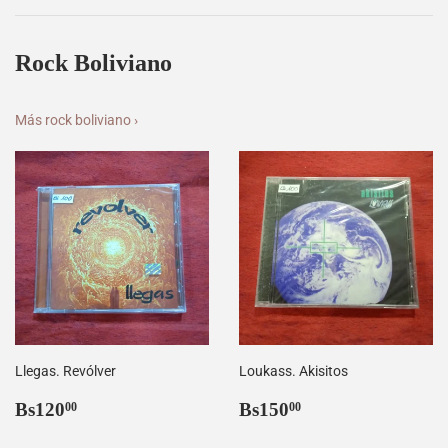
Rock Boliviano
Más rock boliviano ›
Llegas. Revólver
Loukass. Akisitos
Precio
Bs120,00
Precio
Bs150,00
Bs120
Bs150
00
00
habitual
habitual