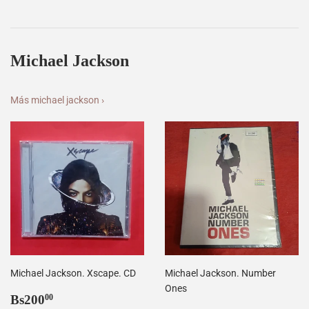
Michael Jackson
Más michael jackson ›
Michael Jackson. Xscape. CD
Michael Jackson. Number
Ones
Precio
Bs200,00
Bs200
00