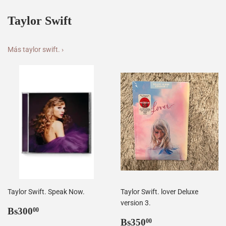
Taylor Swift
Más taylor swift. ›
Taylor Swift. Speak Now.
Taylor Swift. lover Deluxe
version 3.
Precio
Bs300,00
Bs300
00
habitual
Precio
Bs350,00
Bs350
00