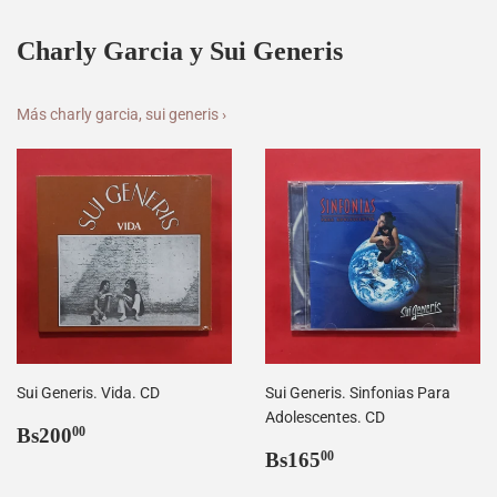
Charly Garcia y Sui Generis
Más charly garcia, sui generis ›
Sui Generis. Vida. CD
Sui Generis. Sinfonias Para
Adolescentes. CD
Precio
Bs200,00
Bs200
00
habitual
Precio
Bs165,00
Bs165
00
habitual