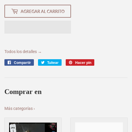
AGREGAR AL CARRITO
Todos los detalles →
Compartir
Compartir
Tuitear
Tuitear
Hacer pin
Pinear
en
en
en
Facebook
Twitter
Pinterest
Comprar en
Más categorías ›