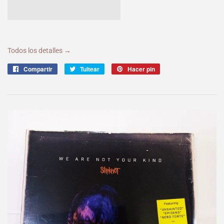
Todos los detalles →
Compartir
Compartir
Tuitear
Tuitear
Hacer pin
Pinear
en
en
en
Facebook
Twitter
Pinterest