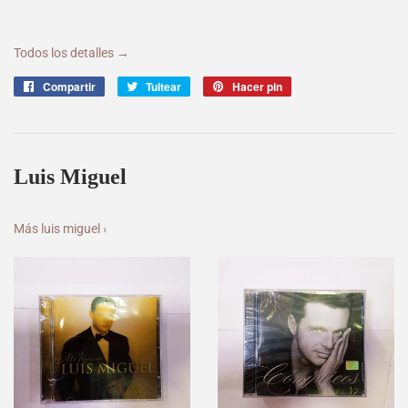
Todos los detalles →
Compartir
Compartir
Tuitear
Tuitear
Hacer pin
Pinear
en
en
en
Facebook
Twitter
Pinterest
Luis Miguel
Más luis miguel ›