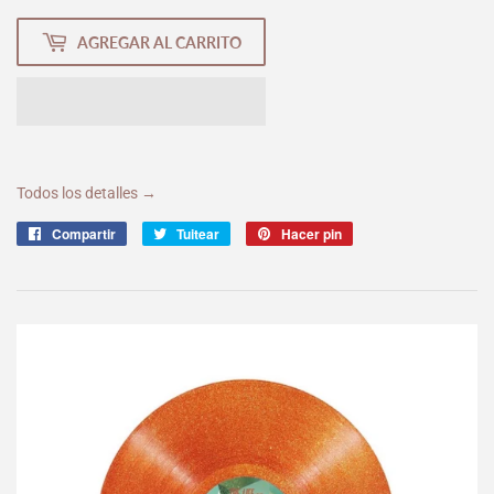
AGREGAR AL CARRITO
Todos los detalles →
Compartir
Compartir
Tuitear
Tuitear
Hacer pin
Pinear
en
en
en
Facebook
Twitter
Pinterest