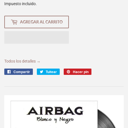
Impuesto incluido.
AGREGAR AL CARRITO
Todos los detalles →
Compartir
Compartir
Tuitear
Tuitear
Hacer pin
Pinear
en
en
en
Facebook
Twitter
Pinterest