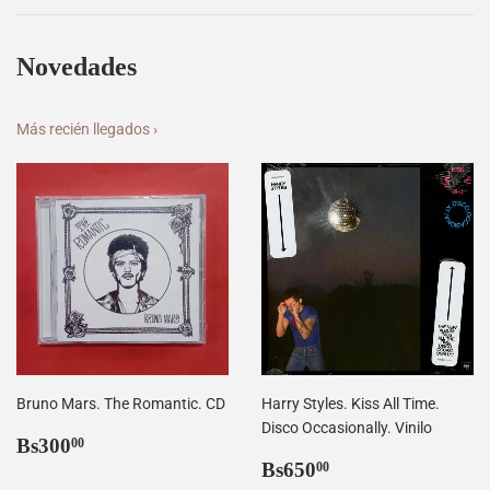
Novedades
Más recién llegados ›
Bruno Mars. The Romantic. CD
Harry Styles. Kiss All Time.
Disco Occasionally. Vinilo
Precio
Bs300,00
Bs300
00
habitual
Precio
Bs650,00
Bs650
00