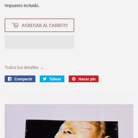
Impuesto incluido.
AGREGAR AL CARRITO
Todos los detalles →
Compartir
Compartir
Tuitear
Tuitear
Hacer pin
Pinear
en
en
en
Facebook
Twitter
Pinterest