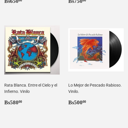
Precio
Bs650,00
Precio
Bs750,00
Bs650
Bs750
00
00
habitual
habitual
Rata Blanca. Entre el Cielo y el
Lo Mejor de Pescado Rabioso.
Infierno. Vinilo
Vinilo.
Precio
Bs580,00
Precio
Bs500,00
Bs580
Bs500
00
00
habitual
habitual