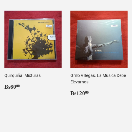
Quirquiña. Mixturas
Grillo Villegas. La Música Debe
Elevarnos
Precio
Bs60,00
Bs60
00
habitual
Precio
Bs120,00
Bs120
00
habitual