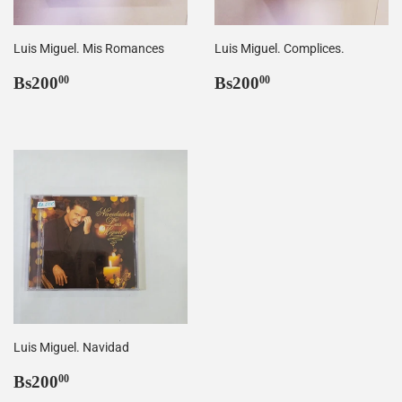
Luis Miguel. Mis Romances
Luis Miguel. Complices.
Precio
Bs200,00
Precio
Bs200,00
Bs200
Bs200
00
00
habitual
habitual
Luis Miguel. Navidad
Precio
Bs200,00
Bs200
00
habitual