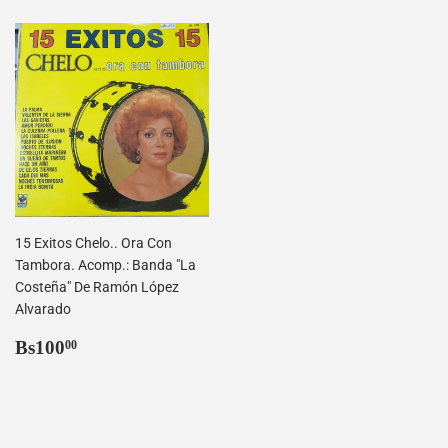
15 Exitos Chelo.. Ora Con
Tambora. Acomp.: Banda "La
Costeña" De Ramón López
Alvarado
Precio
Bs100,00
Bs100
00
habitual