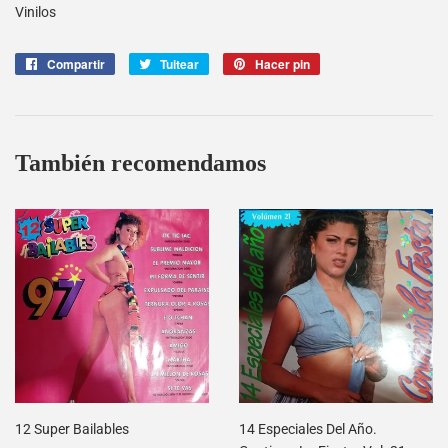
Vinilos
Compartir
Compartir
Tuitear
Tuitear
Hacer pin
Pinear
en
en
en
Facebook
Twitter
Pinterest
También recomendamos
12 Super Bailables
14 Especiales Del Año.