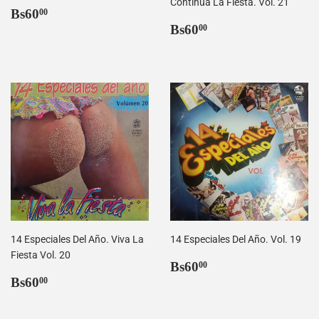
Continua La Fiesta. Vol. 21
Precio
Bs60,00
Bs60
00
habitual
Precio
Bs60,00
Bs60
00
habitual
14 Especiales Del Año. Viva La
14 Especiales Del Año. Vol. 19
Fiesta Vol. 20
Precio
Bs60,00
Bs60
00
Precio
Bs60,00
habitual
Bs60
00
habitual