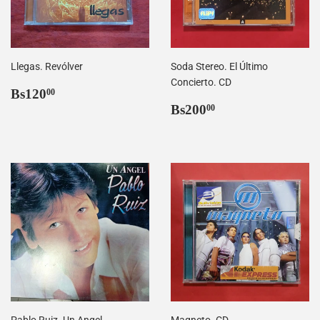
Llegas. Revólver
Soda Stereo. El Último
Concierto. CD
Precio
Bs120,00
Bs120
00
habitual
Precio
Bs200,00
Bs200
00
habitual