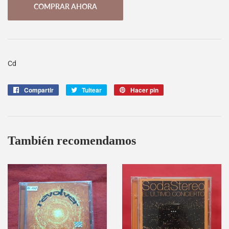
COMPRAR AHORA
Cd
Compartir
Compartir
Tuitear
Tuitear
Hacer pin
Pinear
en
en
en
Facebook
Twitter
Pinterest
También recomendamos