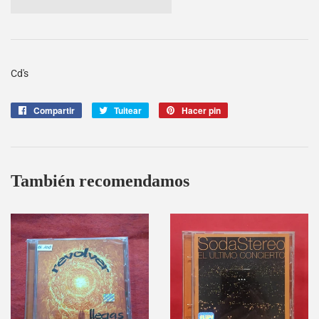
Cd's
Compartir
Compartir
Tuitear
Tuitear
Hacer pin
Pinear
en
en
en
Facebook
Twitter
Pinterest
También recomendamos