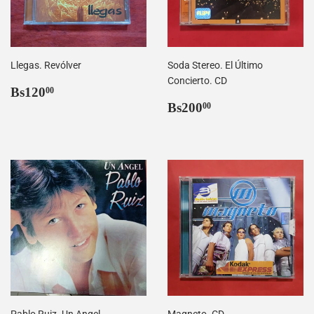
Llegas. Revólver
Soda Stereo. El Último
Concierto. CD
Precio
Bs120,00
Bs120
00
habitual
Precio
Bs200,00
Bs200
00
habitual