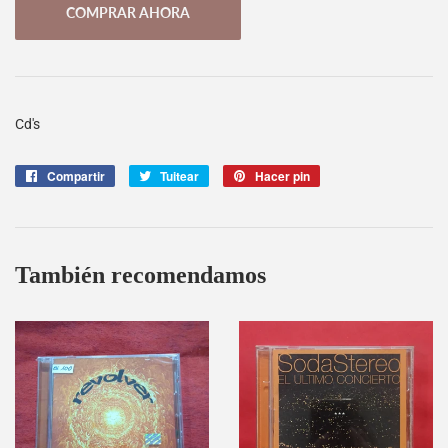
COMPRAR AHORA
Cd's
Compartir
Compartir
Tuitear
Tuitear
Hacer pin
Pinear
en
en
en
Facebook
Twitter
Pinterest
También recomendamos