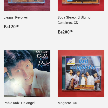
Llegas. Revólver
Soda Stereo. El Último
Concierto. CD
Precio
Bs120,00
Bs120
00
habitual
Precio
Bs200,00
Bs200
00
habitual
Pablo Ruiz. Un Angel
Magneto. CD