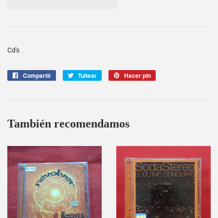
Cd's
Compartir
Compartir
Tuitear
Tuitear
Hacer pin
Pinear
en
en
en
Facebook
Twitter
Pinterest
También recomendamos