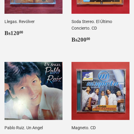
Llegas. Revólver
Soda Stereo. El Último
Concierto. CD
Precio
Bs120,00
Bs120
00
habitual
Precio
Bs200,00
Bs200
00
habitual
Pablo Ruiz. Un Angel
Magneto. CD