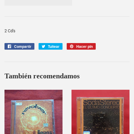
2 Cd's
Compartir
Compartir
Tuitear
Tuitear
Hacer pin
Pinear
en
en
en
Facebook
Twitter
Pinterest
También recomendamos